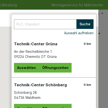
t-Beratung
Montageservice für Mähroboter
Meine Filiale
Suche
Auswahl aufheben
0,00 €*
Technik-Center Grüna
0 km
An der Reichelbleiche 1
09224 Chemnitz OT Grüna
Auswählen
Öffnungszeiten
Technik-Center Schönberg
0 km
Schönberg 28
04736 Waldheim