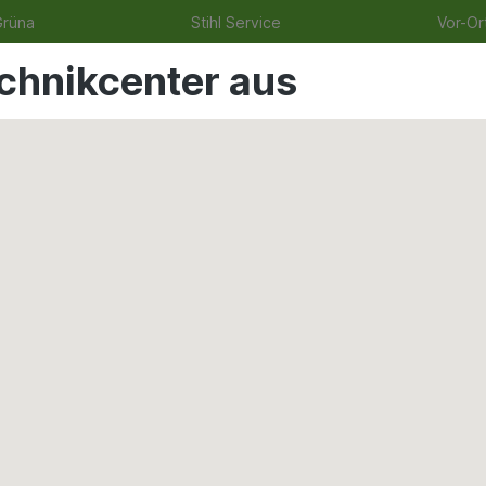
Grüna
Stihl Service
Vor-Or
echnikcenter aus