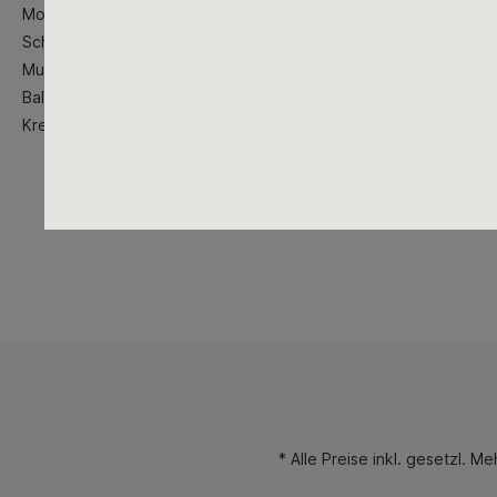
Motorsensen
Schlegelmäher
Mulchmäher
Balkenmäher
Kreiselmäher
* Alle Preise inkl. gesetzl. M