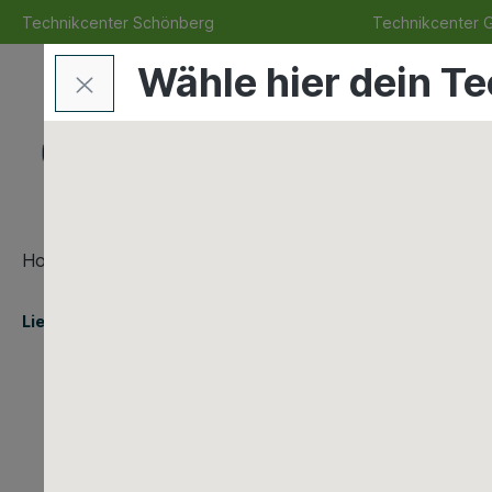
Technikcenter Schönberg
Technikcenter 
Wähle hier dein T
Home
Service
Lieferanten
Team
Blog
Lieferanten